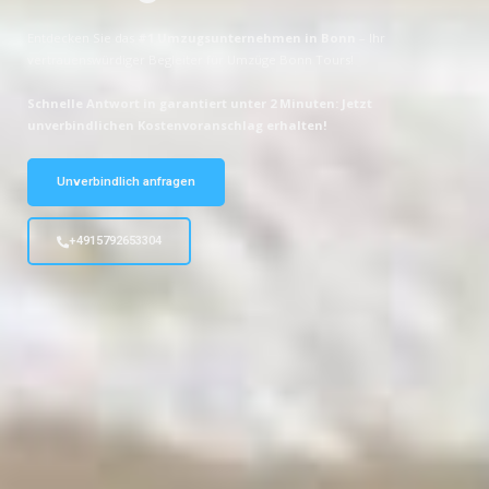
Entdecken Sie das
#1 Umzugsunternehmen in Bonn
– Ihr
vertrauenswürdiger Begleiter für Umzüge Bonn Tours!
Schnelle Antwort in garantiert unter 2 Minuten: Jetzt
unverbindlichen Kostenvoranschlag erhalten!
Unverbindlich anfragen
+4915792653304