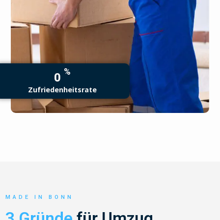
%
0
Zufriedenheitsrate
MADE IN BONN
3 Gründe
für Umzug