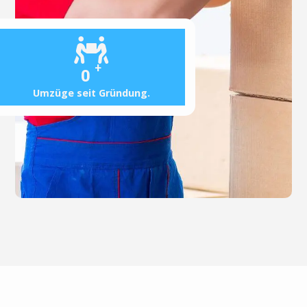
+
0
Umzüge seit Gründung.