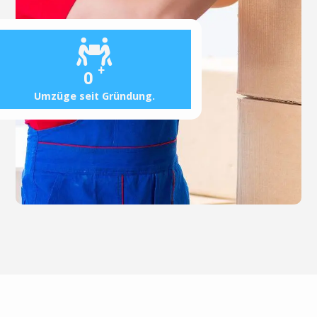
+
0
Umzüge seit Gründung.