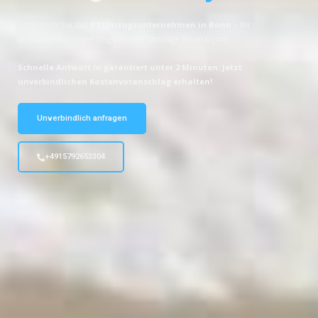
Entdecken Sie das
#1 Umzugsunternehmen in Bonn
– Ihr
vertrauenswürdiger Begleiter für Umzüge Bonn Dijon!
Schnelle Antwort in garantiert unter 2 Minuten: Jetzt
unverbindlichen Kostenvoranschlag erhalten!
Unverbindlich anfragen
+4915792653304