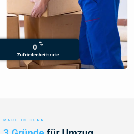
%
0
Zufriedenheitsrate
MADE IN BONN
3 Gründe
für Umzug