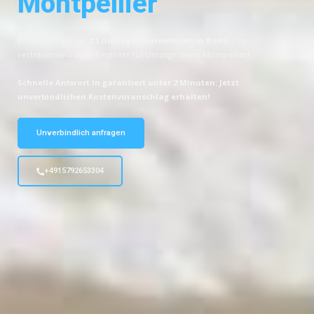
Montpellier
Entdecken Sie das
#1 Umzugsunternehmen in Bonn
– Ihr
vertrauenswürdiger Begleiter für Umzüge Bonn Montpellier!
Schnelle Antwort in garantiert unter 2 Minuten: Jetzt
unverbindlichen Kostenvoranschlag erhalten!
Unverbindlich anfragen
+4915792653304