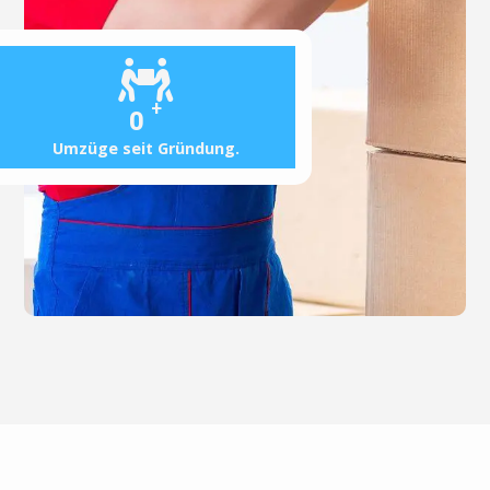
+
0
Umzüge seit Gründung.