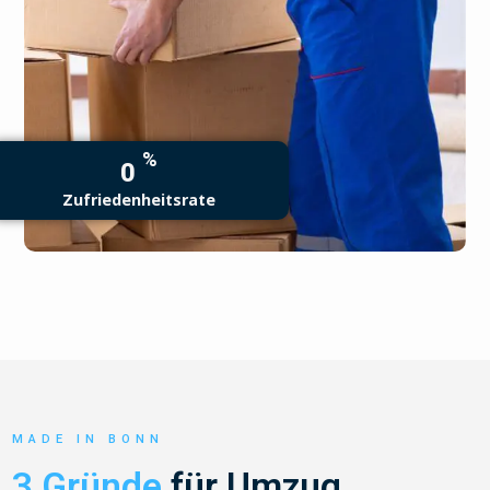
%
0
Zufriedenheitsrate
MADE IN BONN
3 Gründe
für Umzug