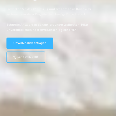
Entdecken Sie das
#1 Umzugsunternehmen in Bonn
– Ihr
vertrauenswürdiger Begleiter für Umzüge Bonn Rouen!
Schnelle Antwort in garantiert unter 2 Minuten: Jetzt
unverbindlichen Kostenvoranschlag erhalten!
Unverbindlich anfragen
+4915792653304