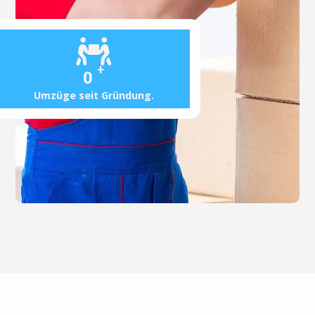
+
0
Umzüge seit Gründung.