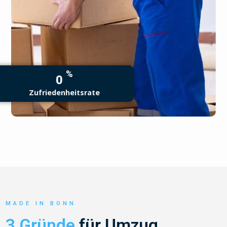
%
0
Zufriedenheitsrate
MADE IN BONN
3 Gründe
für Umzug