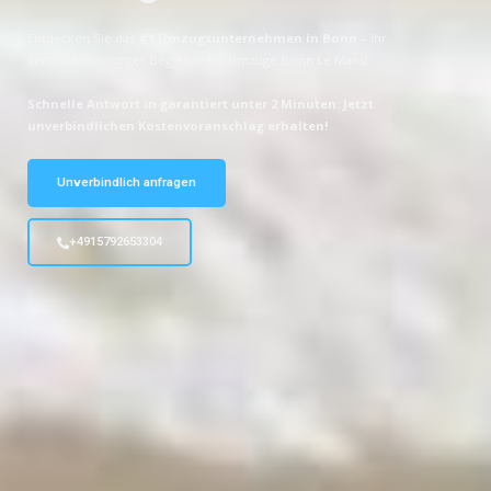
Entdecken Sie das
#1 Umzugsunternehmen in Bonn
– Ihr
vertrauenswürdiger Begleiter für Umzüge Bonn Le Mans!
Schnelle Antwort in garantiert unter 2 Minuten: Jetzt
unverbindlichen Kostenvoranschlag erhalten!
Unverbindlich anfragen
+4915792653304