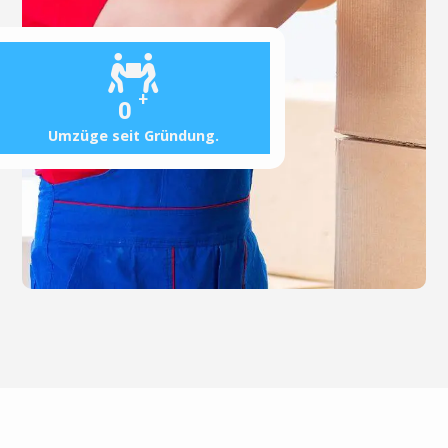
+
0
Umzüge seit Gründung.