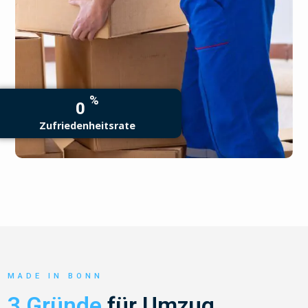
%
0
Zufriedenheitsrate
MADE IN BONN
3 Gründe
für Umzug