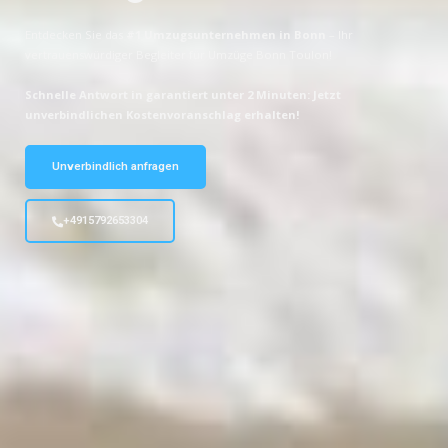
Entdecken Sie das
#1 Umzugsunternehmen in Bonn
– Ihr
vertrauenswürdiger Begleiter für Umzüge Bonn Toulon!
Schnelle Antwort in garantiert unter 2 Minuten: Jetzt
unverbindlichen Kostenvoranschlag erhalten!
Unverbindlich anfragen
+4915792653304