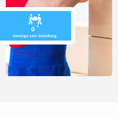
+
0
Umzüge seit Gründung.