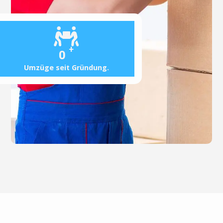
+
0
Umzüge seit Gründung.