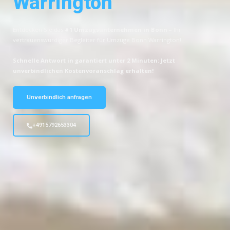
Warrington
Entdecken Sie das
#1 Umzugsunternehmen in Bonn
– Ihr
vertrauenswürdiger Begleiter für Umzüge Bonn Warrington!
Schnelle Antwort in garantiert unter 2 Minuten: Jetzt
unverbindlichen Kostenvoranschlag erhalten!
Unverbindlich anfragen
+4915792653304