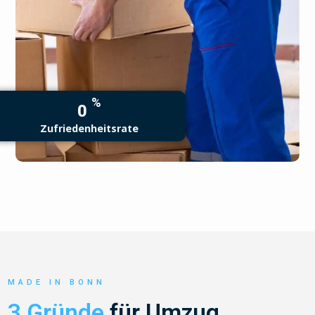
%
0
Zufriedenheitsrate
MADE IN BONN
3 Gründe
für Umzug