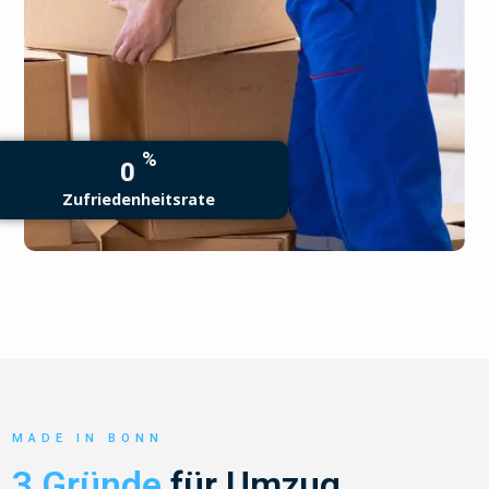
%
0
Zufriedenheitsrate
MADE IN BONN
3 Gründe
für Umzug