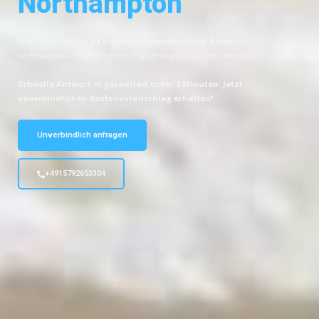
Northampton
Entdecken Sie das
#1 Umzugsunternehmen in Bonn
– Ihr
vertrauenswürdiger Begleiter für Umzüge Bonn Northampton!
Schnelle Antwort in garantiert unter 2 Minuten: Jetzt
unverbindlichen Kostenvoranschlag erhalten!
Unverbindlich anfragen
+4915792653304