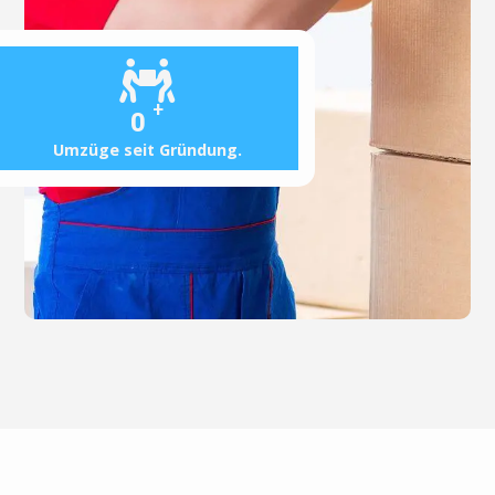
+
0
Umzüge seit Gründung.