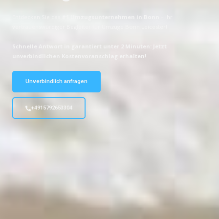
Entdecken Sie das
#1 Umzugsunternehmen in Bonn
– Ihr
vertrauenswürdiger Begleiter für Umzüge Bonn Leicester!
Schnelle Antwort in garantiert unter 2 Minuten: Jetzt
unverbindlichen Kostenvoranschlag erhalten!
Unverbindlich anfragen
+4915792653304