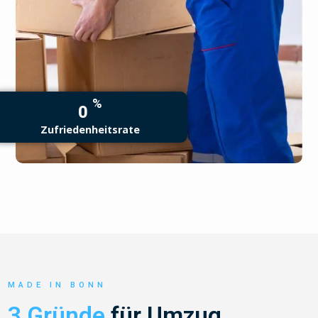
%
0
Zufriedenheitsrate
MADE IN BONN
3 Gründe
für Umzug