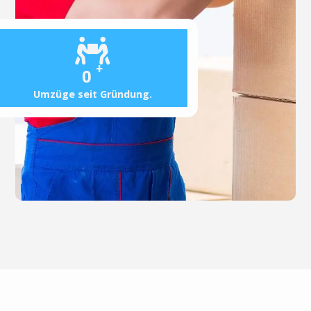
+
0
Umzüge seit Gründung.