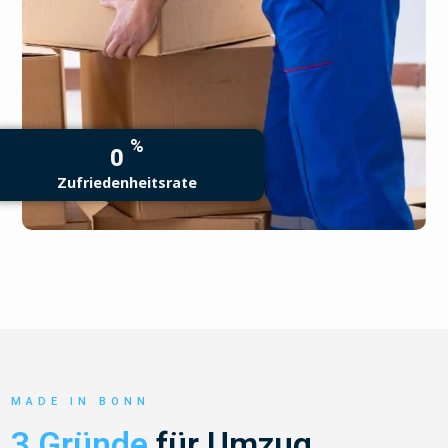
%
0
Zufriedenheitsrate
MADE IN BONN
3 Gründe
für Umzug