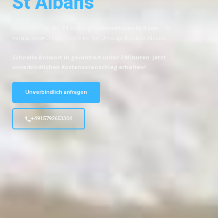
St Albans
Entdecken Sie das
#1 Umzugsunternehmen in Bonn
– Ihr
vertrauenswürdiger Begleiter für Umzüge Bonn St Albans!
Schnelle Antwort in garantiert unter 2 Minuten: Jetzt
unverbindlichen Kostenvoranschlag erhalten!
Unverbindlich anfragen
+4915792653304