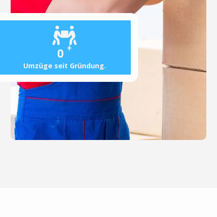
+
0
Umzüge seit Gründung.