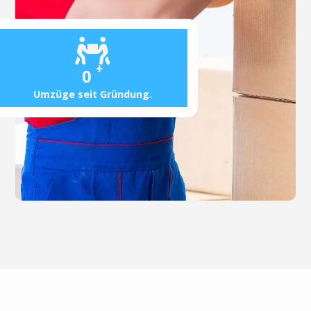
+
0
Umzüge seit Gründung.