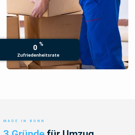
%
0
Zufriedenheitsrate
MADE IN BONN
3 Gründe
für Umzug