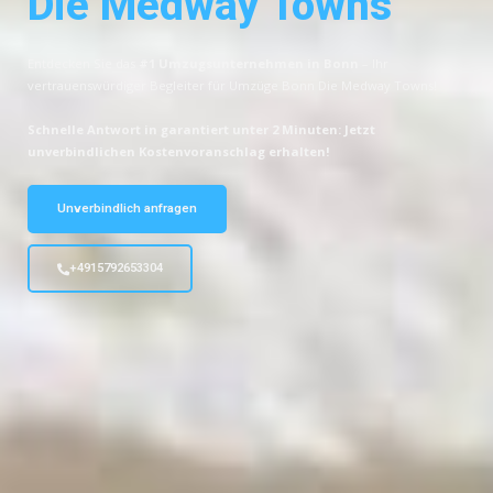
Die Medway Towns
Entdecken Sie das
#1 Umzugsunternehmen in Bonn
– Ihr
vertrauenswürdiger Begleiter für Umzüge Bonn Die Medway Towns!
Schnelle Antwort in garantiert unter 2 Minuten: Jetzt
unverbindlichen Kostenvoranschlag erhalten!
Unverbindlich anfragen
+4915792653304