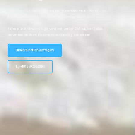
Entdecken Sie das
#1 Umzugsunternehmen in Bonn
– Ihr
vertrauenswürdiger Begleiter für Umzüge Bonn Alcorcón!
Schnelle Antwort in garantiert unter 2 Minuten: Jetzt
unverbindlichen Kostenvoranschlag erhalten!
Unverbindlich anfragen
+4915792653304