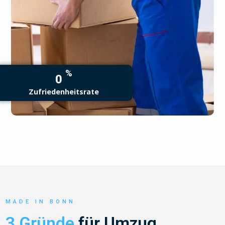
%
0
Zufriedenheitsrate
MADE IN BONN
3 Gründe
für Umzug