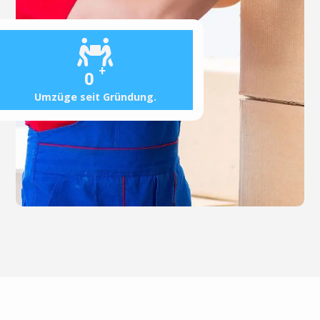
+
0
Umzüge seit Gründung.