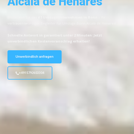
Alcalá de Henares
Entdecken Sie das
#1 Umzugsunternehmen in Bonn
– Ihr
vertrauenswürdiger Begleiter für Umzüge Bonn Alcalá de Henares!
Schnelle Antwort in garantiert unter 2 Minuten: Jetzt
unverbindlichen Kostenvoranschlag erhalten!
Unverbindlich anfragen
+4915792653304