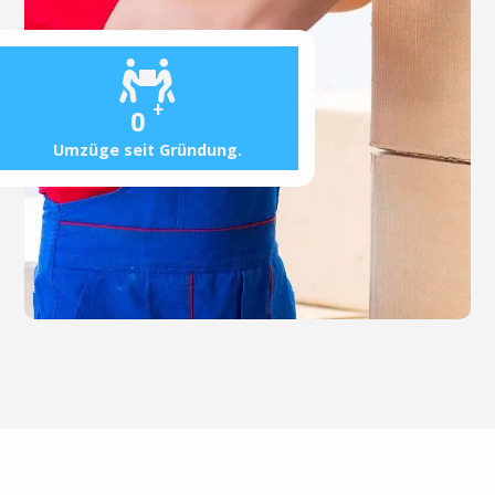
+
0
Umzüge seit Gründung.