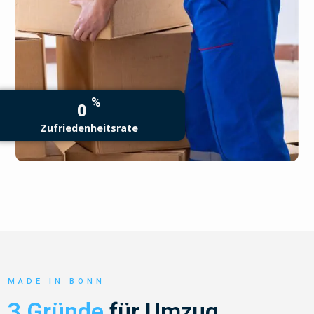
%
0
Zufriedenheitsrate
MADE IN BONN
3 Gründe
für Umzug