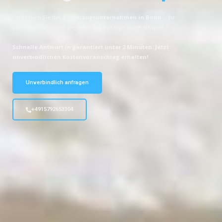
Entdecken Sie das
#1 Umzugsunternehmen in Bonn
– Ihr
vertrauenswürdiger Begleiter für Umzüge Bonn Neapel!
Schnelle Antwort in garantiert unter 2 Minuten: Jetzt
unverbindlichen Kostenvoranschlag erhalten!
Unverbindlich anfragen
+4915792653304