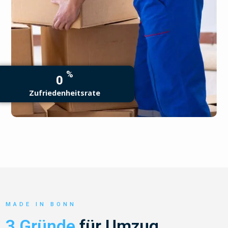
%
0
Zufriedenheitsrate
MADE IN BONN
3 Gründe
für Umzug