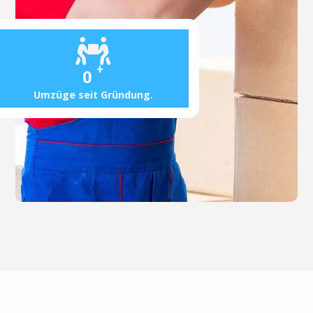
+
0
Umzüge seit Gründung.