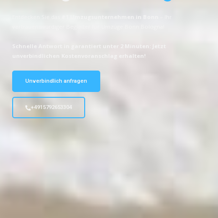
Entdecken Sie das
#1 Umzugsunternehmen in Bonn
– Ihr
vertrauenswürdiger Begleiter für Umzüge Bonn Bologna!
Schnelle Antwort in garantiert unter 2 Minuten: Jetzt
unverbindlichen Kostenvoranschlag erhalten!
Unverbindlich anfragen
+4915792653304