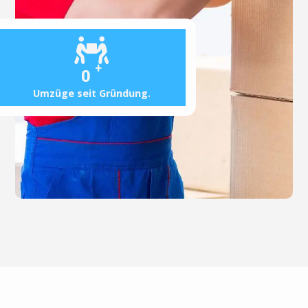
+
0
Umzüge seit Gründung.