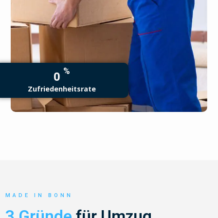
%
0
Zufriedenheitsrate
MADE IN BONN
3 Gründe
für Umzug