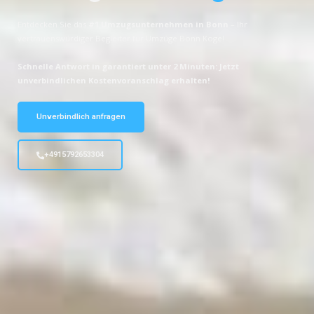
Entdecken Sie das
#1 Umzugsunternehmen in Bonn
– Ihr
vertrauenswürdiger Begleiter für Umzüge Bonn Koge!
Schnelle Antwort in garantiert unter 2 Minuten: Jetzt
unverbindlichen Kostenvoranschlag erhalten!
Unverbindlich anfragen
+4915792653304