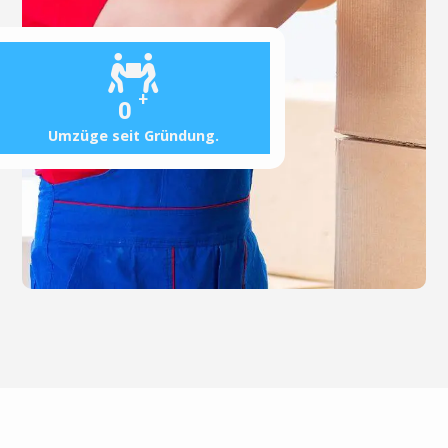
+
0
Umzüge seit Gründung.