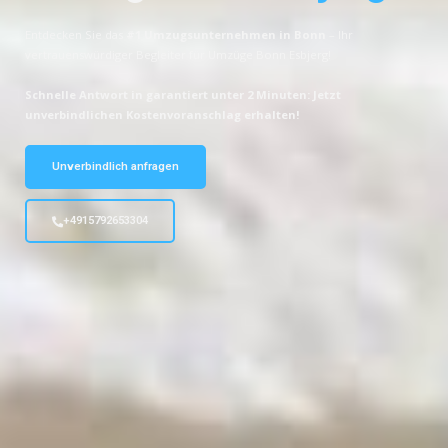
Entdecken Sie das
#1 Umzugsunternehmen in Bonn
– Ihr
vertrauenswürdiger Begleiter für Umzüge Bonn Esbjerg!
Schnelle Antwort in garantiert unter 2 Minuten: Jetzt
unverbindlichen Kostenvoranschlag erhalten!
Unverbindlich anfragen
+4915792653304