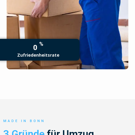
%
0
Zufriedenheitsrate
MADE IN BONN
3 Gründe
für Umzug