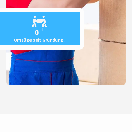
+
0
Umzüge seit Gründung.