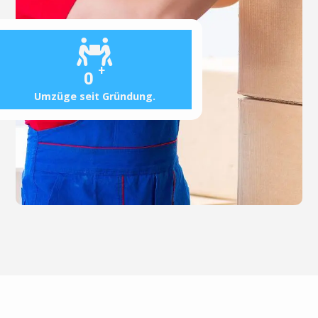
+
0
Umzüge seit Gründung.