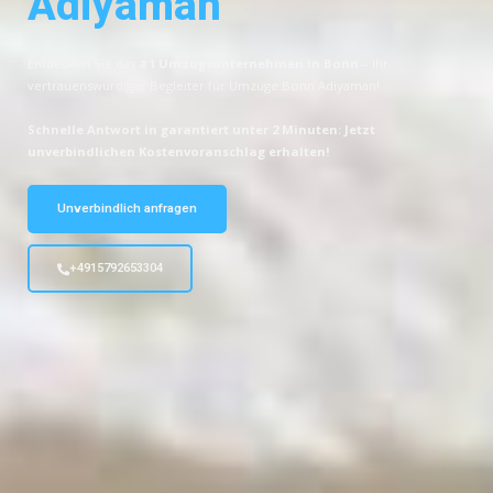
Adiyaman
Entdecken Sie das
#1 Umzugsunternehmen in Bonn
– Ihr
vertrauenswürdiger Begleiter für Umzüge Bonn Adiyaman!
Schnelle Antwort in garantiert unter 2 Minuten: Jetzt
unverbindlichen Kostenvoranschlag erhalten!
Unverbindlich anfragen
+4915792653304