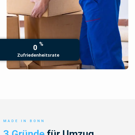
%
0
Zufriedenheitsrate
MADE IN BONN
3 Gründe
für Umzug