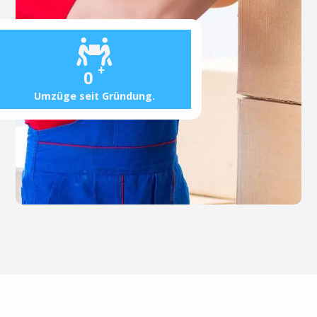
+
0
Umzüge seit Gründung.