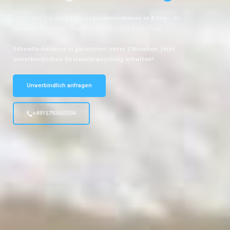
Entdecken Sie das
#1 Umzugsunternehmen in Bonn
– Ihr
vertrauenswürdiger Begleiter für Umzüge Bonn Prag!
Schnelle Antwort in garantiert unter 2 Minuten: Jetzt
unverbindlichen Kostenvoranschlag erhalten!
Unverbindlich anfragen
+4915792653304