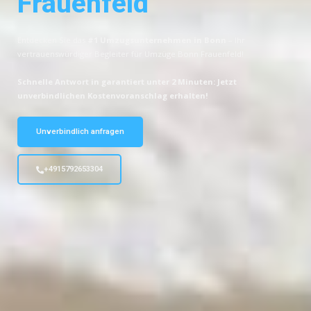
Frauenfeld
Entdecken Sie das
#1 Umzugsunternehmen in Bonn
– Ihr
vertrauenswürdiger Begleiter für Umzüge Bonn Frauenfeld!
Schnelle Antwort in garantiert unter 2 Minuten: Jetzt
unverbindlichen Kostenvoranschlag erhalten!
Unverbindlich anfragen
+4915792653304