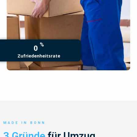
%
0
Zufriedenheitsrate
MADE IN BONN
3 Gründe
für Umzug