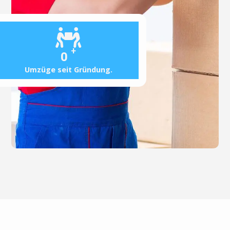
+
0
Umzüge seit Gründung.