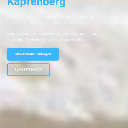
Kapfenberg
Entdecken Sie das
#1 Umzugsunternehmen in Bonn
– Ihr
vertrauenswürdiger Begleiter für Umzüge Bonn Kapfenberg!
Schnelle Antwort in garantiert unter 2 Minuten: Jetzt
unverbindlichen Kostenvoranschlag erhalten!
Unverbindlich anfragen
+4915792653304