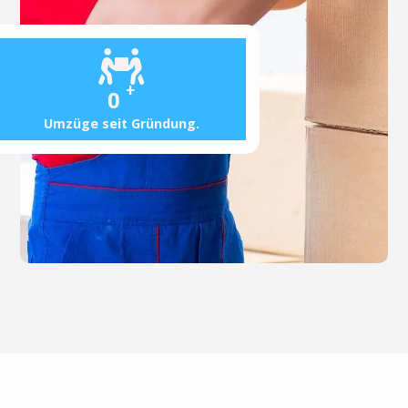
+
0
Umzüge seit Gründung.