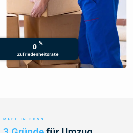
%
0
Zufriedenheitsrate
MADE IN BONN
3 Gründe
für Umzug