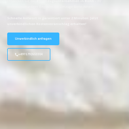
Entdecken Sie das
#1 Umzugsunternehmen in Bonn
– Ihr
vertrauenswürdiger Begleiter für Umzüge Bonn Athen!
Schnelle Antwort in garantiert unter 2 Minuten: Jetzt
unverbindlichen Kostenvoranschlag erhalten!
Unverbindlich anfragen
+4915792653304