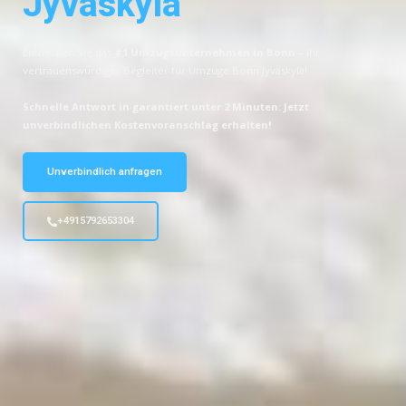
Jyväskylä
Entdecken Sie das
#1 Umzugsunternehmen in Bonn
– Ihr
vertrauenswürdiger Begleiter für Umzüge Bonn Jyväskylä!
Schnelle Antwort in garantiert unter 2 Minuten: Jetzt
unverbindlichen Kostenvoranschlag erhalten!
Unverbindlich anfragen
+4915792653304