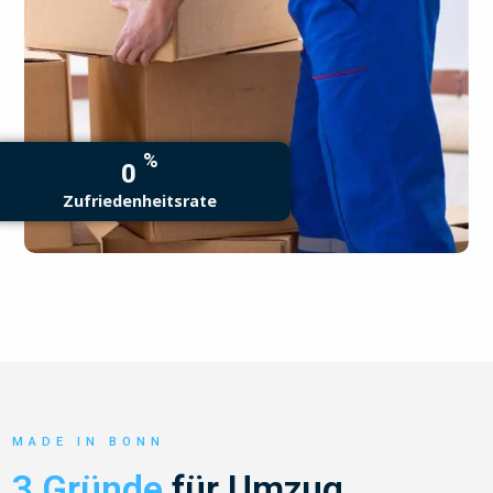
%
0
Zufriedenheitsrate
MADE IN BONN
3 Gründe
für Umzug