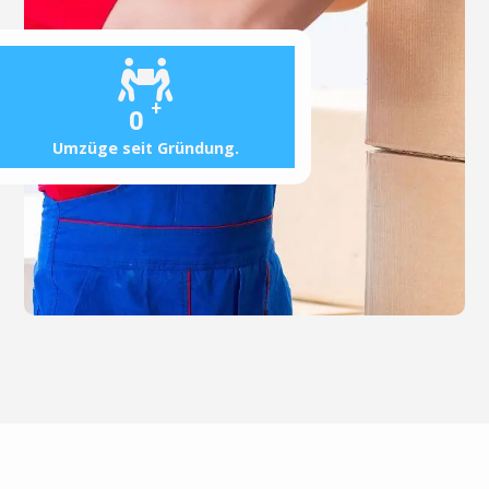
+
0
Umzüge seit Gründung.