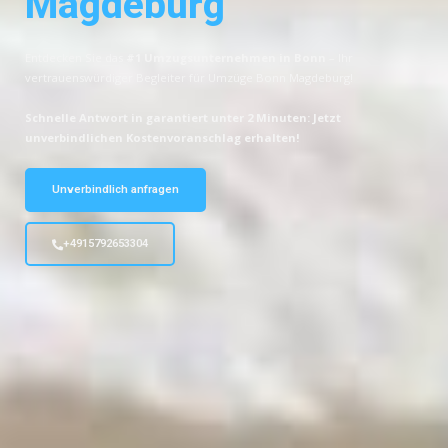
Magdeburg
Entdecken Sie das
#1 Umzugsunternehmen in Bonn
– Ihr
vertrauenswürdiger Begleiter für Umzüge Bonn Magdeburg!
Schnelle Antwort in garantiert unter 2 Minuten: Jetzt
unverbindlichen Kostenvoranschlag erhalten!
Unverbindlich anfragen
+4915792653304