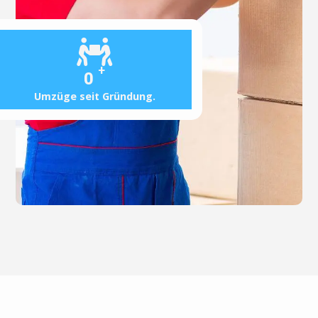
+
0
Umzüge seit Gründung.