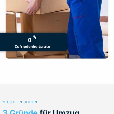
%
0
Zufriedenheitsrate
MADE IN BONN
3 Gründe
für Umzug