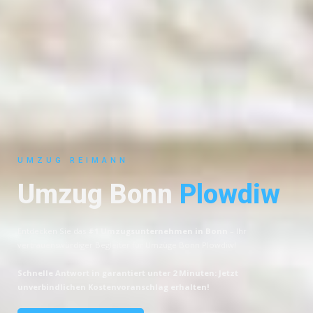
UMZUG REIMANN
Umzug Bonn
Plowdiw
Entdecken Sie das
#1 Umzugsunternehmen in Bonn
– Ihr
vertrauenswürdiger Begleiter für Umzüge Bonn Plowdiw!
Schnelle Antwort in garantiert unter 2 Minuten: Jetzt
unverbindlichen Kostenvoranschlag erhalten!